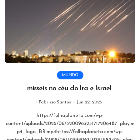
MUNDO
mísseis no céu do Ira e Israel
Fabricio Santos
Jun 22, 2025
https://folhaplaneta.com/wp-
content/uploads/2025/06/5200963251717206487_play.m
p4_logo_BR.mp4https://folhaplaneta.com/wp-
content/uploads/2025/06/5239806740794852428_play.