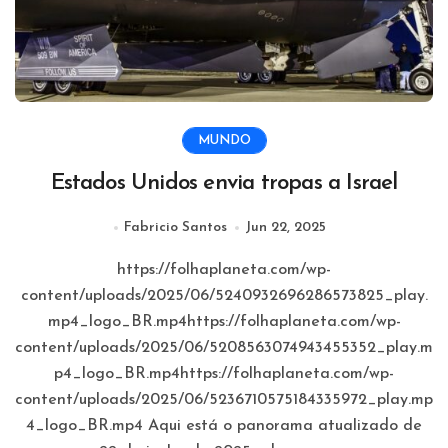
MUNDO
Estados Unidos envia tropas a Israel
Fabricio Santos
Jun 22, 2025
https://folhaplaneta.com/wp-
content/uploads/2025/06/5240932696286573825_play.
mp4_logo_BR.mp4https://folhaplaneta.com/wp-
content/uploads/2025/06/5208563074943455352_play.m
p4_logo_BR.mp4https://folhaplaneta.com/wp-
content/uploads/2025/06/5236710575184335972_play.mp
4_logo_BR.mp4 Aqui está o panorama atualizado de