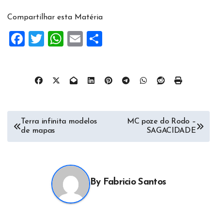
Compartilhar esta Matéria
Facebook
Twitter
WhatsApp
Email
Share
Navegação
Terra infinita modelos
MC poze do Rodo –
de mapas
SAGACIDADE
de
artigos
By
Fabricio Santos